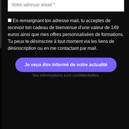
En renseignant ton adresse mail, tu acceptes de
recevoir ton cadeau de bienvenue d'une valeur de 149
euros ainsi que mes offres personnalisées de formations.
Tu peux te désinscrire à tout moment via les liens de
désinscription ou en me contactant par mail.
Je veux être informé de votre actualité
Vos informations sont confidentielles.
Rejoins ma prochaine Masterclass offerte du DIMANCHE
30 AOUT 2026 en ligne, de 20h à 21h en cliquant sur :
RESERVER MA PLACE
Si tu es déjà prof et que tu veux aller plus loin ?