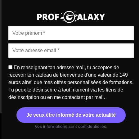
de temps en 2026
![Professeur particulier utilisant une plateforme
numérique sur son ordinateur pour gérer son
planning et son espace élève - interface moderne
GALAXAPP Pro
En renseignant ton adresse mail, tu acceptes de
recevoir ton cadeau de bienvenue d'une valeur de 149
1
2
3
euros ainsi que mes offres personnalisées de formations.
Tu peux te désinscrire à tout moment via les liens de
désinscription ou en me contactant par mail.
Je veux être informé de votre actualité
Vos informations sont confidentielles.