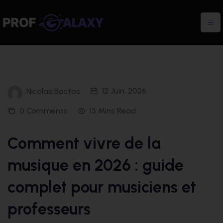
of
12 Juin, 2026
Nicolas Bastos
0 Comments
13 Mins Read
Comment vivre de la
musique en 2026 : guide
complet pour musiciens et
professeurs