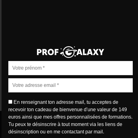
musiciens
![Musicien professionnel donnant un cours de
musique à domicile, piano et guitare visibles,
ambiance chaleureuse et professionnelle]
(https://limova-public-
1
2
3
En renseignant ton adresse mail, tu acceptes de
recevoir ton cadeau de bienvenue d'une valeur de 149
euros ainsi que mes offres personnalisées de formations.
Tu peux te désinscrire à tout moment via les liens de
désinscription ou en me contactant par mail.